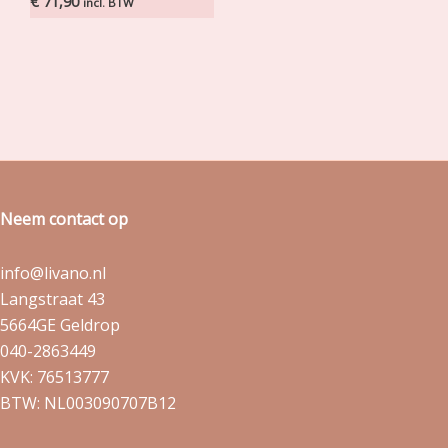
€
71,90
incl. BTW
Neem contact op
info@livano.nl
Langstraat 43
5664GE Geldrop
040-2863449
KVK: 76513777
BTW: NL003090707B12