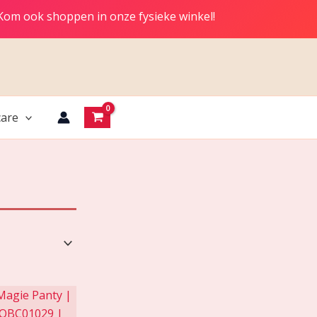
 Kom ook shoppen in onze fysieke winkel!
are