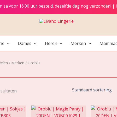
t/m za voor 16:00 uur besteld, dezelfde dag nog verzonden! |
rie
Dames
Heren
Merken
Mammac
kelen
/
Merken
/ Oroblu
esultaten