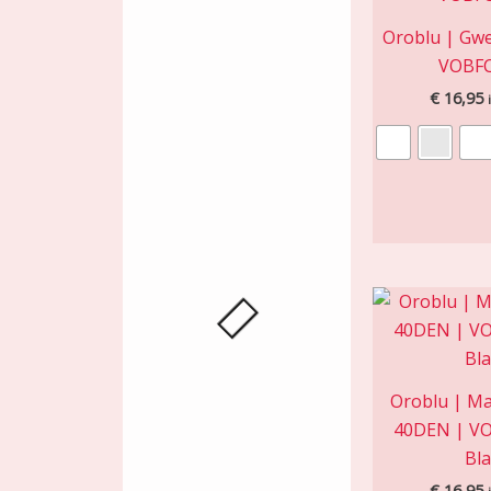
Oroblu | Gwe
VOBF
€
16,95
Oroblu | Ma
40DEN | V
Bla
€
16,95