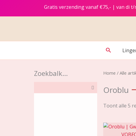
Ga
Gratis verzending vanaf €75,- | van di 
naar
de
inhoud
Zoeken
Linge
Zoekbalk...
Home
/
Alle arti
Oroblu
Toont alle 5 r