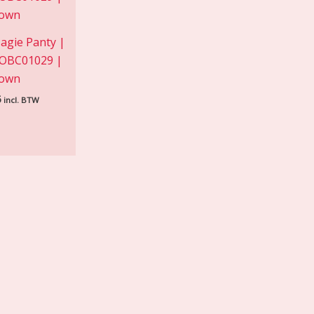
agie Panty |
OBC01029 |
own
5
incl. BTW