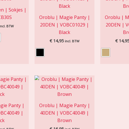
n | Sokjes |
CB30S
Oroblu | Magie Panty |
Oroblu | M
20DEN | VOBC01029 |
20DEN | V
incl. BTW
Black
Br
€
14,95
€
14,9
incl. BTW
gie Panty |
Oroblu | Magie Panty |
OBC40049 |
40DEN | VOBC40049 |
ck
Brown
€
16,95