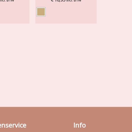
incl. BTW
incl. BTW
enservice
Info