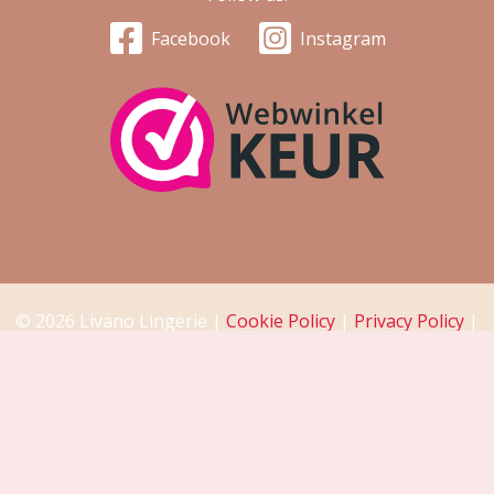
Facebook
Instagram
© 2026 Livano Lingerie |
Cookie Policy
|
Privacy Policy
|
Return Policy
|
Disclaimer
De waardering van www.livano.nl bij
WebwinkelKeur
Reviews
is 8.7/10 gebaseerd op 6 reviews.