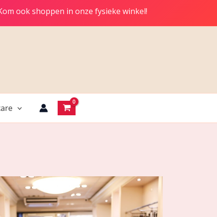
 Kom ook shoppen in onze fysieke winkel!
are