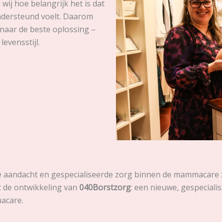
wij hoe belangrijk het is dat
ondersteund voelt. Daarom
 naar de beste oplossing –
evensstijl.
aandacht en gespecialiseerde zorg binnen de mammacare zij
t de ontwikkeling van
040Borstzorg
: een nieuwe, gespeciali
acare.