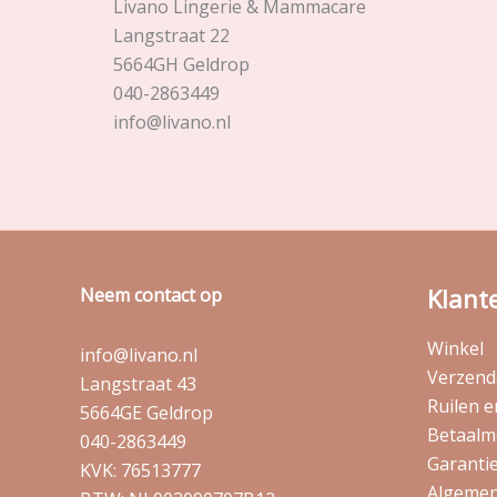
Livano Lingerie & Mammacare
Langstraat 22
5664GH Geldrop
040-2863449
info@livano.nl
Klant
Neem contact op
Winkel
info@livano.nl
Verzende
Langstraat 43
Ruilen 
5664GE Geldrop
Betaalm
040-2863449
Garantie
KVK: 76513777
Algemen