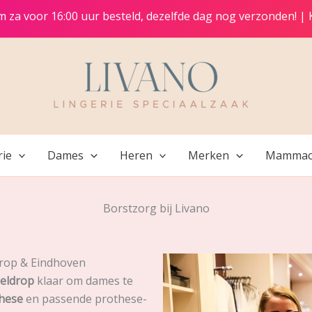
t/m za voor 16:00 uur besteld, dezelfde dag nog verzonden! |
rie
Dames
Heren
Merken
Mammac
Borstzorg bij Livano
rop & Eindhoven
Geldrop
klaar om dames te
hese
en passende prothese-