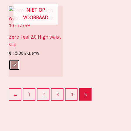
NIET OP
VOORRAAD
Zero Feel 2.0 High waist
slip
€
15,00
incl. BTW
←
1
2
3
4
5